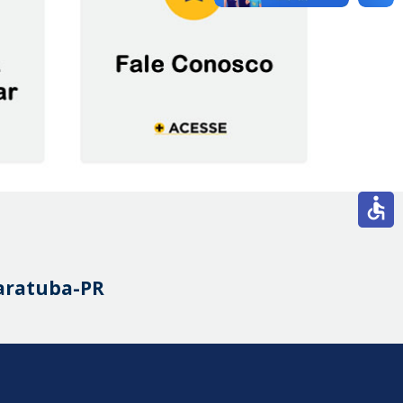
accessible
uaratuba-PR