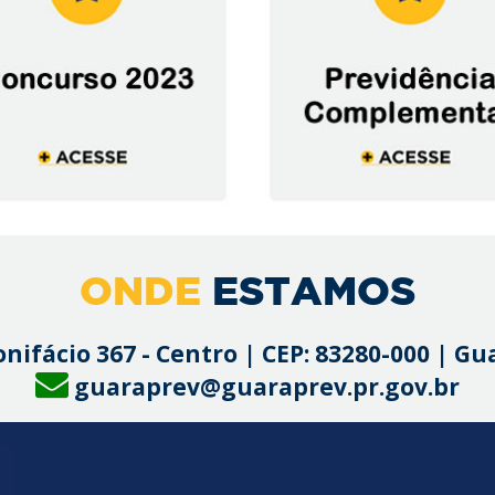
ONDE
ESTAMOS
onifácio 367 - Centro | CEP: 83280-000 | G
guaraprev@guaraprev.pr.gov.br