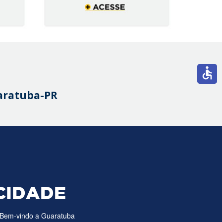
accessible
uaratuba-PR
CIDADE
Bem-vindo a Guaratuba